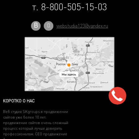
т. 8-800-505-15-03
В
webstudia123@yandex.ru
КОРОТКО О НАС
Веб студия SKgroups в продвижении
сайтов уже более 10 лет.
продвижение сайтов очень сложный
процесс который лучше доверить
профессионалам. СЕО продвижение